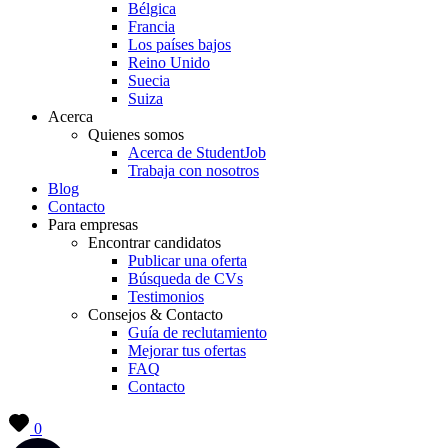
Bélgica
Francia
Los países bajos
Reino Unido
Suecia
Suiza
Acerca
Quienes somos
Acerca de StudentJob
Trabaja con nosotros
Blog
Contacto
Para empresas
Encontrar candidatos
Publicar una oferta
Búsqueda de CVs
Testimonios
Consejos & Contacto
Guía de reclutamiento
Mejorar tus ofertas
FAQ
Contacto
0