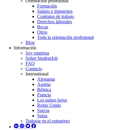
Orientación profesional
Formación
Salario e impuestos
Contratos de trabajo
Derechos laborales
Becas
Otros
Toda la orientación profesional
Blog
Información
Soy empresa
Sobre StudentJob
FAQ
Contacto
International
Alemania
Austria
Bélgica
Francia
Los países bajos
Reino Unido
Suecia
Suiza
Trabajar en el extranjero