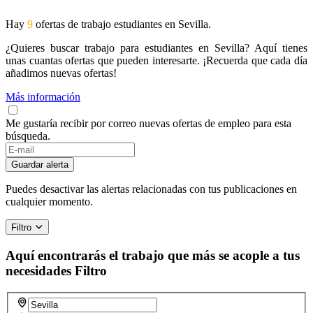
Hay
9
ofertas de trabajo estudiantes en Sevilla.
¿Quieres buscar trabajo para estudiantes en Sevilla? Aquí tienes
unas cuantas ofertas que pueden interesarte. ¡Recuerda que cada día
añadimos nuevas ofertas!
Más información
Me gustaría recibir por correo nuevas ofertas de empleo para esta
búsqueda.
If
you
Guardar alerta
are
a
Puedes desactivar las alertas relacionadas con tus publicaciones en
human,
cualquier momento.
ignore
this
Filtro
field
Aquí encontrarás el trabajo que más se acople a tus
necesidades
Filtro