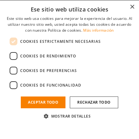
×
Tips para Candidatos/as
Ese sitio web utiliza cookies
Este sitio web usa cookies para mejorar la experiencia del usuario. Al
Encuentra trabajo para estudiantes
utilizar nuestro sitio web, usted acepta todas las cookies de acuerdo
Encuentra trabajo durante vacaciones
con nuestra Política de cookies.
Más información
COOKIES ESTRICTAMENTE NECESARIAS
Encuentra prácticas en empresa
Encuentra trabajo en el extranjero
COOKIES DE RENDIMIENTO
COOKIES DE PREFERENCIAS
StudentJob International es una compañía subsidiaria de
YoungCapital • © 2026 • Todos los derechos reservados •
COOKIES DE FUNCIONALIDAD
Términos de uso
•
Politica de privacidad
StudentJob ES score
4.0 - 75 reviews
ACEPTAR TODO
RECHAZAR TODO
MOSTRAR DETALLES