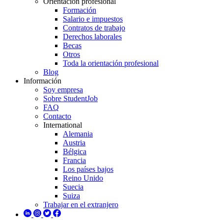
Orientación profesional
Formación
Salario e impuestos
Contratos de trabajo
Derechos laborales
Becas
Otros
Toda la orientación profesional
Blog
Información
Soy empresa
Sobre StudentJob
FAQ
Contacto
International
Alemania
Austria
Bélgica
Francia
Los países bajos
Reino Unido
Suecia
Suiza
Trabajar en el extranjero