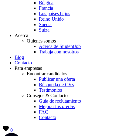
Bélgica
Francia
Los países bajos
Reino Unido
Suecia
Suiza
Acerca
Quienes somos
Acerca de StudentJob
Trabaja con nosotros
Blog
Contacto
Para empresas
Encontrar candidatos
Publicar una oferta
Búsqueda de CVs
Testimonios
Consejos & Contacto
Guía de reclutamiento
Mejorar tus ofertas
FAQ
Contacto
0