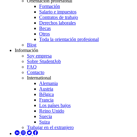
Orientación profesional
Formación
Salario e impuestos
Contratos de trabajo
Derechos laborales
Becas
Otros
Toda la orientación profesional
Blog
Información
Soy empresa
Sobre StudentJob
FAQ
Contacto
International
Alemania
Austria
Bélgica
Francia
Los países bajos
Reino Unido
Suecia
Suiza
Trabajar en el extranjero