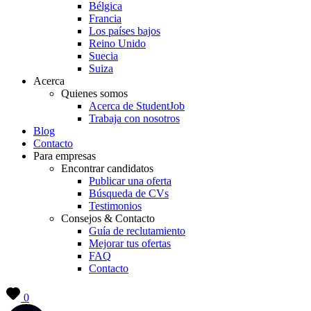
Bélgica
Francia
Los países bajos
Reino Unido
Suecia
Suiza
Acerca
Quienes somos
Acerca de StudentJob
Trabaja con nosotros
Blog
Contacto
Para empresas
Encontrar candidatos
Publicar una oferta
Búsqueda de CVs
Testimonios
Consejos & Contacto
Guía de reclutamiento
Mejorar tus ofertas
FAQ
Contacto
0