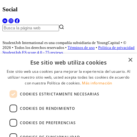
Social
StudentJob International es una compañía subsidiaria de YoungCapital • ©
2026 • Todos los derechos reservados •
Términos de uso
•
Politica de privacidad
StudentJob ES score
4.0 - 75 reviews
×
Ese sitio web utiliza cookies
Este sitio web usa cookies para mejorar la experiencia del usuario. Al
Acceso empresas
utilizar nuestro sitio web, usted acepta todas las cookies de acuerdo
con nuestra Política de cookies.
Más información
E-mail
*
COOKIES ESTRICTAMENTE NECESARIAS
Contraseña
COOKIES DE RENDIMIENTO
Recordarme
¿Olvidó su contraseña
Conectarse
COOKIES DE PREFERENCIAS
Registro gratuito empresas