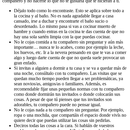
compañero y no hacerle lo que no te gustaría que te hicieran a ti.
Déjalo todo como lo encontraste. Esto se aplica sobre todo a
la cocina y al baño. No es nada agradable llegar a casa
cansado, irse a duchar y encontrarte el baño sucio o
desordenado. Lo mismo pasa si vas a cocinar muerto de
hambre y cuando entras en la cocina te das cuenta de que no
hay una sola sartén limpia con la que puedas cocinar.
No le cojas comida a tu compañero sin preguntar y aún más
importante… nunca te lo acabes, como por ejemplo la leche,
los huevos, etc. Ir a la nevera pensando en que te vas a comer
algo y luego darte cuenta de que no queda suele provocar un
gran enfado.
Si invitas a alguien a dormir a tu casa y se va a quedar más de
una noche, consúltalo con tu compañero. Las visitas que se
quedan mucho tiempo pueden llegar a ser problemáticas, ya
sean novios/as, amigos/as o familiares. Además, es
recomendable fijar unas pequeñas normas con tu compañero
como donde dormirán tus invitados o donde colocarán sus
cosas. A pesar de que tú pienses que tus invitados son
adorables, tu compañero puede no pensar igual.
No le cojas nada a tu compañero sin preguntar. Por ejemplo,
ropa o una mochila, que compartáis el espacio donde vivís no
quiere decir que puedas utilizar las cosas sin pedirlas.
Deciros todas las cosas a la cara. Si habláis de vuestros