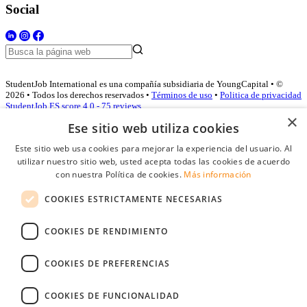
Social
StudentJob International es una compañía subsidiaria de YoungCapital • ©
2026 • Todos los derechos reservados •
Términos de uso
•
Politica de privacidad
StudentJob ES score
4.0 - 75 reviews
×
Ese sitio web utiliza cookies
Este sitio web usa cookies para mejorar la experiencia del usuario. Al
Acceso empresas
utilizar nuestro sitio web, usted acepta todas las cookies de acuerdo
con nuestra Política de cookies.
Más información
E-mail
*
COOKIES ESTRICTAMENTE NECESARIAS
Contraseña
COOKIES DE RENDIMIENTO
Recordarme
¿Olvidó su contraseña
Conectarse
COOKIES DE PREFERENCIAS
Registro gratuito empresas
COOKIES DE FUNCIONALIDAD