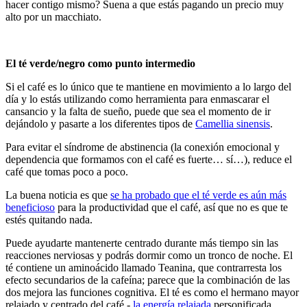
hacer contigo mismo? Suena a que estás pagando un precio muy
alto por un macchiato.
El té verde/negro como punto intermedio
Si el café es lo único que te mantiene en movimiento a lo largo del
día y lo estás utilizando como herramienta para enmascarar el
cansancio y la falta de sueño, puede que sea el momento de ir
dejándolo y pasarte a los diferentes tipos de
Camellia sinensis
.
Para evitar el síndrome de abstinencia (la conexión emocional y
dependencia que formamos con el café es fuerte… sí…), reduce el
café que tomas poco a poco.
La buena noticia es que
se ha probado que el té verde es aún más
beneficioso
para la productividad que el café, así que no es que te
estés quitando nada.
Puede ayudarte mantenerte centrado durante más tiempo sin las
reacciones nerviosas y podrás dormir como un tronco de noche. El
té contiene un aminoácido llamado Teanina, que contrarresta los
efecto secundarios de la cafeína; parece que la combinación de las
dos mejora las funciones cognitiva. El té es como el hermano mayor
relajado y centrado del café -
la energía relajada
personificada.