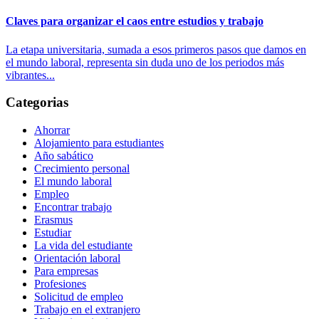
Claves para organizar el caos entre estudios y trabajo
La etapa universitaria, sumada a esos primeros pasos que damos en
el mundo laboral, representa sin duda uno de los periodos más
vibrantes...
Categorias
Ahorrar
Alojamiento para estudiantes
Año sabático
Crecimiento personal
El mundo laboral
Empleo
Encontrar trabajo
Erasmus
Estudiar
La vida del estudiante
Orientación laboral
Para empresas
Profesiones
Solicitud de empleo
Trabajo en el extranjero