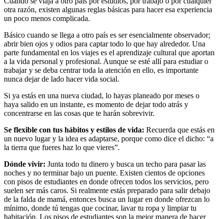
Cuando se viaja a otro país por estudios, por trabajo o por cualquier
otra razón, existen algunas reglas básicas para hacer esa experiencia
un poco menos complicada.
Básico cuando se llega a otro país es ser esencialmente observador;
abrir bien ojos y odios para captar todo lo que hay alrededor. Una
parte fundamental en los viajes es el aprendizaje cultural que aportan
a la vida personal y profesional. Aunque se esté allí para estudiar o
trabajar y se deba centrar toda la atención en ello, es importante
nunca dejar de lado hacer vida social.
Si ya estás en una nueva ciudad, lo hayas planeado por meses o
haya salido en un instante, es momento de dejar todo atrás y
concentrarse en las cosas que te harán sobrevivir.
Se flexible con tus hábitos y estilos de vida:
Recuerda que estás en
un nuevo lugar y la idea es adaptarse, porque como dice el dicho: “a
la tierra que fueres haz lo que vieres”.
Dónde vivir:
Junta todo tu dinero y busca un techo para pasar las
noches y no terminar bajo un puente. Existen cientos de opciones
con pisos de estudiantes en donde ofrecen todos los servicios, pero
suelen ser más caros. Si realmente estás preparado para salir debajo
de la falda de mamá, entonces busca un lugar en donde ofrezcan lo
mínimo, donde tú tengas que cocinar, lavar tu ropa y limpiar tu
habitación. Los pisos de estudiantes son la mejor manera de hacer