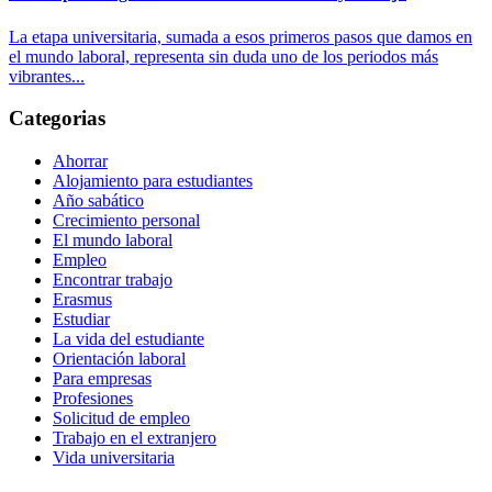
La etapa universitaria, sumada a esos primeros pasos que damos en
el mundo laboral, representa sin duda uno de los periodos más
vibrantes...
Categorias
Ahorrar
Alojamiento para estudiantes
Año sabático
Crecimiento personal
El mundo laboral
Empleo
Encontrar trabajo
Erasmus
Estudiar
La vida del estudiante
Orientación laboral
Para empresas
Profesiones
Solicitud de empleo
Trabajo en el extranjero
Vida universitaria