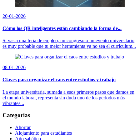
20-01-2026
Cómo los QR inteligentes están cambiando la forma de...
Si vas a una feria de empleo, un congreso o un evento universitario,
es muy probable que tu mejor herramienta ya no sea el currículum...
08-01-2026
Claves para organizar el caos entre estudios y trabajo
La etapa universitaria, sumada a esos primeros pasos que damos en
el mundo laboral, representa sin duda uno de los periodos más
vibrantes...
Categorias
Ahorrar
Alojamiento para estudiantes
Año sabático