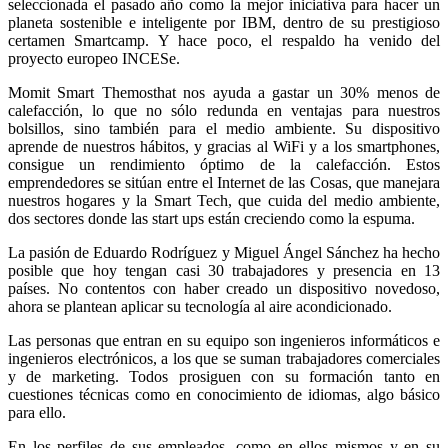
seleccionada el pasado año como la mejor iniciativa para hacer un
planeta sostenible e inteligente por IBM, dentro de su prestigioso
certamen Smartcamp. Y hace poco, el respaldo ha venido del
proyecto europeo INCESe.
Momit Smart Themosthat nos ayuda a gastar un 30% menos de
calefacción, lo que no sólo redunda en ventajas para nuestros
bolsillos, sino también para el medio ambiente. Su dispositivo
aprende de nuestros hábitos, y gracias al WiFi y a los smartphones,
consigue un rendimiento óptimo de la calefacción. Estos
emprendedores se sitúan entre el Internet de las Cosas, que manejara
nuestros hogares y la Smart Tech, que cuida del medio ambiente,
dos sectores donde las start ups están creciendo como la espuma.
La pasión de Eduardo Rodríguez y Miguel Ángel Sánchez ha hecho
posible que hoy tengan casi 30 trabajadores y presencia en 13
países. No contentos con haber creado un dispositivo novedoso,
ahora se plantean aplicar su tecnología al aire acondicionado.
Las personas que entran en su equipo son ingenieros informáticos e
ingenieros electrónicos, a los que se suman trabajadores comerciales
y de marketing. Todos prosiguen con su formación tanto en
cuestiones técnicas como en conocimiento de idiomas, algo básico
para ello.
En los perfiles de sus empleados, como en ellos mismos y en su