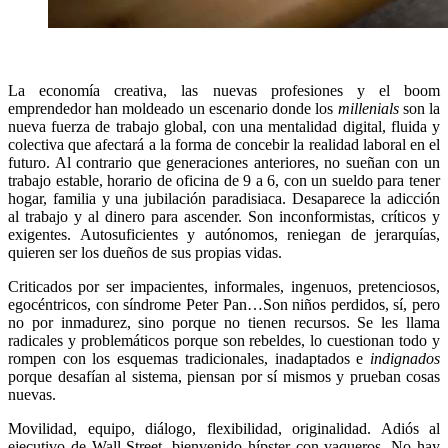
La economía creativa, las nuevas profesiones y el boom
emprendedor han moldeado un escenario donde los
millenials
son la
nueva fuerza de trabajo global, con una mentalidad digital, fluida y
colectiva que afectará a la forma de concebir la realidad laboral en el
futuro. Al contrario que generaciones anteriores, no sueñan con un
trabajo estable, horario de oficina de 9 a 6, con un sueldo para tener
hogar, familia y una jubilación paradisiaca. Desaparece la adicción
al trabajo y al dinero para ascender. Son inconformistas, críticos y
exigentes. Autosuficientes y autónomos, reniegan de jerarquías,
quieren ser los dueños de sus propias vidas.
Criticados por ser impacientes, informales, ingenuos, pretenciosos,
egocéntricos, con síndrome Peter Pan…Son niños perdidos, sí, pero
no por inmadurez, sino porque no tienen recursos. Se les llama
radicales y problemáticos porque son rebeldes, lo cuestionan todo y
rompen con los esquemas tradicionales, inadaptados e
indignados
porque desafían al sistema, piensan por sí mismos y prueban cosas
nuevas.
Movilidad, equipo, diálogo, flexibilidad, originalidad. Adiós al
ejecutivo de Wall Street, bienvenido hípster con vaqueros. No hay