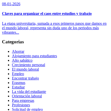
08-01-2026
Claves para organizar el caos entre estudios y trabajo
La etapa universitaria, sumada a esos primeros pasos que damos en
el mundo laboral, representa sin duda uno de los periodos más
vibrantes...
Categorias
Ahorrar
Alojamiento para estudiantes
Año sabático
Crecimiento personal
El mundo laboral
Empleo
Encontrar trabajo
Erasmus
Estudiar
La vida del estudiante
Orientación laboral
Para empresas
Profesiones
Solicitud de empleo