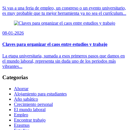
Si vas a una feria de empleo, un congreso o un evento universitario,
es muy probable que tu mejor herramienta ya no sea el currículum...
08-01-2026
Claves para organizar el caos entre estudios y trabajo
La etapa universitaria, sumada a esos primeros pasos que damos en
el mundo laboral, representa sin duda uno de los periodos más
vibrantes...
Categorias
Ahorrar
Alojamiento para estudiantes
Año sabático
Crecimiento personal
El mundo laboral
Empleo
Encontrar trabajo
Erasmus