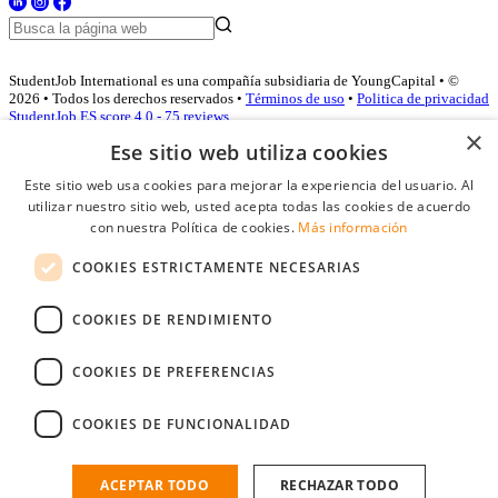
StudentJob International es una compañía subsidiaria de YoungCapital • ©
2026 • Todos los derechos reservados •
Términos de uso
•
Politica de privacidad
StudentJob ES score
4.0 - 75 reviews
×
Ese sitio web utiliza cookies
Este sitio web usa cookies para mejorar la experiencia del usuario. Al
Acceso empresas
utilizar nuestro sitio web, usted acepta todas las cookies de acuerdo
con nuestra Política de cookies.
Más información
E-mail
*
COOKIES ESTRICTAMENTE NECESARIAS
Contraseña
COOKIES DE RENDIMIENTO
Recordarme
¿Olvidó su contraseña
Conectarse
COOKIES DE PREFERENCIAS
Registro gratuito empresas
COOKIES DE FUNCIONALIDAD
Puede acceder a StudentJob si ha creado una cuenta como empresa.
Encuentre al candidato perfecto a tan sólo un par de clicks
ACEPTAR TODO
RECHAZAR TODO