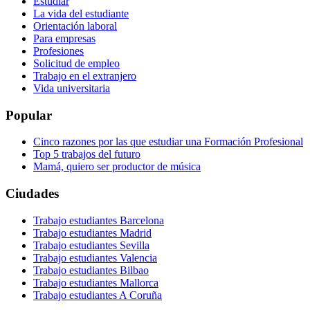
Estudiar
La vida del estudiante
Orientación laboral
Para empresas
Profesiones
Solicitud de empleo
Trabajo en el extranjero
Vida universitaria
Popular
Cinco razones por las que estudiar una Formación Profesional
Top 5 trabajos del futuro
Mamá, quiero ser productor de música
Ciudades
Trabajo estudiantes Barcelona
Trabajo estudiantes Madrid
Trabajo estudiantes Sevilla
Trabajo estudiantes Valencia
Trabajo estudiantes Bilbao
Trabajo estudiantes Mallorca
Trabajo estudiantes A Coruña