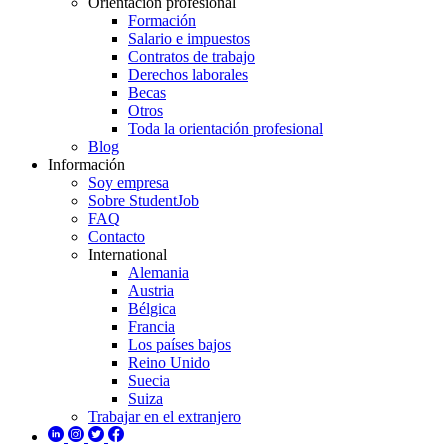
Orientación profesional
Formación
Salario e impuestos
Contratos de trabajo
Derechos laborales
Becas
Otros
Toda la orientación profesional
Blog
Información
Soy empresa
Sobre StudentJob
FAQ
Contacto
International
Alemania
Austria
Bélgica
Francia
Los países bajos
Reino Unido
Suecia
Suiza
Trabajar en el extranjero