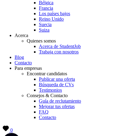
Bélgica
Francia
Los países bajos
Reino Unido
Suecia
Suiza
Acerca
Quienes somos
Acerca de StudentJob
Trabaja con nosotros
Blog
Contacto
Para empresas
Encontrar candidatos
Publicar una oferta
Búsqueda de CVs
Testimonios
Consejos & Contacto
Guía de reclutamiento
Mejorar tus ofertas
FAQ
Contacto
0