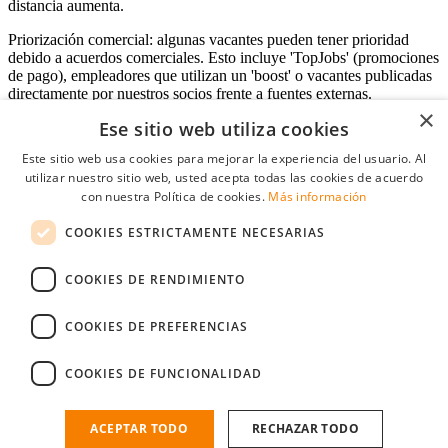
distancia aumenta.
Priorización comercial: algunas vacantes pueden tener prioridad
debido a acuerdos comerciales. Esto incluye 'TopJobs' (promociones
de pago), empleadores que utilizan un 'boost' o vacantes publicadas
directamente por nuestros socios frente a fuentes externas.
×
Ese sitio web utiliza cookies
Este sitio web usa cookies para mejorar la experiencia del usuario. Al
Acceso empresas
utilizar nuestro sitio web, usted acepta todas las cookies de acuerdo
con nuestra Política de cookies.
Más información
E-mail
*
COOKIES ESTRICTAMENTE NECESARIAS
Contraseña
COOKIES DE RENDIMIENTO
Recordarme
¿Olvidó su contraseña
Conectarse
COOKIES DE PREFERENCIAS
Registro gratuito empresas
COOKIES DE FUNCIONALIDAD
Puede acceder a StudentJob si ha creado una cuenta como empresa.
Encuentre al candidato perfecto a tan sólo un par de clicks
ACEPTAR TODO
RECHAZAR TODO