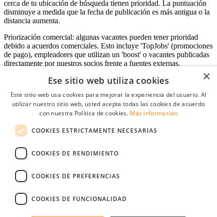
cerca de tu ubicación de búsqueda tienen prioridad. La puntuación
disminuye a medida que la fecha de publicación es más antigua o la
distancia aumenta.
Priorización comercial: algunas vacantes pueden tener prioridad
debido a acuerdos comerciales. Esto incluye 'TopJobs' (promociones
de pago), empleadores que utilizan un 'boost' o vacantes publicadas
directamente por nuestros socios frente a fuentes externas.
×
Ese sitio web utiliza cookies
Este sitio web usa cookies para mejorar la experiencia del usuario. Al
Acceso empresas
utilizar nuestro sitio web, usted acepta todas las cookies de acuerdo
con nuestra Política de cookies.
Más información
E-mail
*
COOKIES ESTRICTAMENTE NECESARIAS
Contraseña
COOKIES DE RENDIMIENTO
Recordarme
¿Olvidó su contraseña
Conectarse
COOKIES DE PREFERENCIAS
Registro gratuito empresas
COOKIES DE FUNCIONALIDAD
Puede acceder a StudentJob si ha creado una cuenta como empresa.