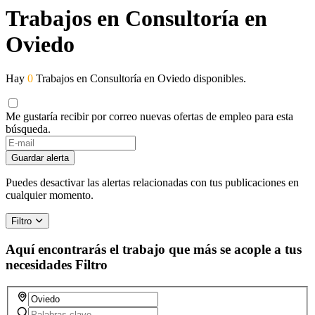
Trabajos en Consultoría en
Oviedo
Hay
0
Trabajos en Consultoría en Oviedo disponibles.
Me gustaría recibir por correo nuevas ofertas de empleo para esta
búsqueda.
If
you
Guardar alerta
are
a
Puedes desactivar las alertas relacionadas con tus publicaciones en
human,
cualquier momento.
ignore
this
Filtro
field
Aquí encontrarás el trabajo que más se acople a tus
necesidades
Filtro