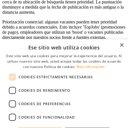
cerca de tu ubicación de búsqueda tienen prioridad. La puntuación
disminuye a medida que la fecha de publicación es más antigua o la
distancia aumenta.
Priorización comercial: algunas vacantes pueden tener prioridad
debido a acuerdos comerciales. Esto incluye 'TopJobs' (promociones
de pago), empleadores que utilizan un 'boost' o vacantes publicadas
directamente por nuestros socios frente a fuentes externas.
×
Ese sitio web utiliza cookies
Este sitio web usa cookies para mejorar la experiencia del usuario. Al
Acceso empresas
utilizar nuestro sitio web, usted acepta todas las cookies de acuerdo
con nuestra Política de cookies.
Más información
E-mail
*
COOKIES ESTRICTAMENTE NECESARIAS
Contraseña
COOKIES DE RENDIMIENTO
Recordarme
¿Olvidó su contraseña
Conectarse
COOKIES DE PREFERENCIAS
Registro gratuito empresas
COOKIES DE FUNCIONALIDAD
Puede acceder a StudentJob si ha creado una cuenta como empresa.