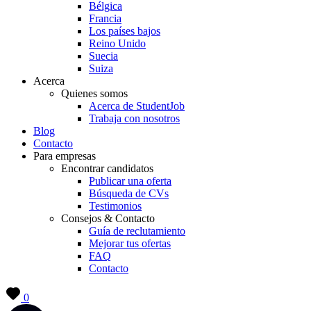
Bélgica
Francia
Los países bajos
Reino Unido
Suecia
Suiza
Acerca
Quienes somos
Acerca de StudentJob
Trabaja con nosotros
Blog
Contacto
Para empresas
Encontrar candidatos
Publicar una oferta
Búsqueda de CVs
Testimonios
Consejos & Contacto
Guía de reclutamiento
Mejorar tus ofertas
FAQ
Contacto
0