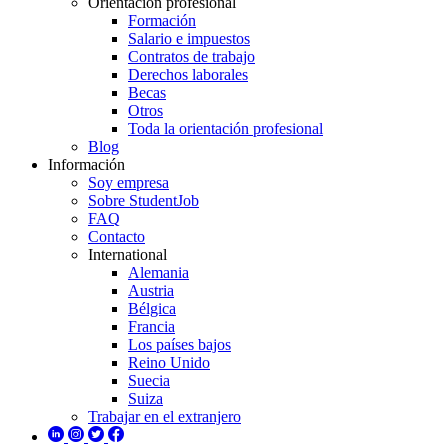
Orientación profesional
Formación
Salario e impuestos
Contratos de trabajo
Derechos laborales
Becas
Otros
Toda la orientación profesional
Blog
Información
Soy empresa
Sobre StudentJob
FAQ
Contacto
International
Alemania
Austria
Bélgica
Francia
Los países bajos
Reino Unido
Suecia
Suiza
Trabajar en el extranjero