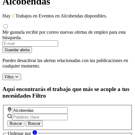
Alcobendas
Hay
1
Trabajos en Eventos en Alcobendas disponibles.
Me gustaría recibir por correo nuevas ofertas de empleo para esta
búsqueda.
If
you
Guardar alerta
are
a
Puedes desactivar las alertas relacionadas con tus publicaciones en
human,
cualquier momento.
ignore
this
Filtro
field
Aquí encontrarás el trabajo que más se acople a tus
necesidades
Filtro
Buscar
Buscar
Ordenar por