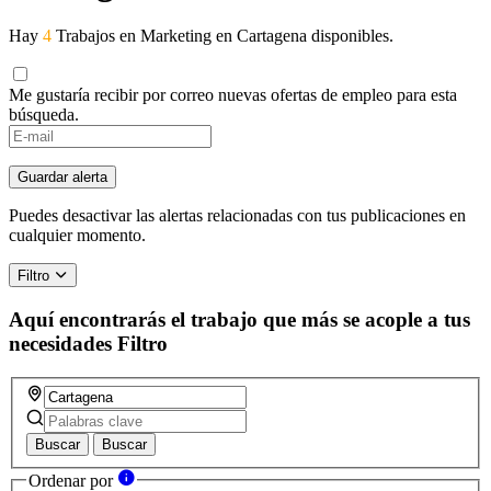
Hay
4
Trabajos en Marketing en Cartagena disponibles.
Me gustaría recibir por correo nuevas ofertas de empleo para esta
búsqueda.
If
you
are
Guardar alerta
a
human,
Puedes desactivar las alertas relacionadas con tus publicaciones en
ignore
cualquier momento.
this
field
Filtro
Aquí encontrarás el trabajo que más se acople a tus
necesidades
Filtro
Buscar
Buscar
Ordenar por