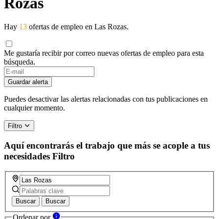
Rozas
Hay
13
ofertas de empleo en Las Rozas.
Me gustaría recibir por correo nuevas ofertas de empleo para esta
búsqueda.
If
you
Guardar alerta
are
a
Puedes desactivar las alertas relacionadas con tus publicaciones en
human,
cualquier momento.
ignore
this
Filtro
field
Aquí encontrarás el trabajo que más se acople a tus
necesidades
Filtro
Buscar
Buscar
Ordenar por