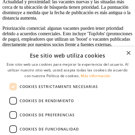
Actualidad y proximidad: las vacantes nuevas y las situadas más
cerca de tu ubicación de búsqueda tienen prioridad. La puntuación
disminuye a medida que la fecha de publicación es más antigua o la
distancia aumenta.
Priorización comercial: algunas vacantes pueden tener prioridad
debido a acuerdos comerciales. Esto incluye 'TopJobs' (promociones
de pago), empleadores que utilizan un 'boost' o vacantes publicadas
directamente por nuestros socios frente a fuentes externas.
×
Ese sitio web utiliza cookies
Este sitio web usa cookies para mejorar la experiencia del usuario. Al
Acceso empresas
utilizar nuestro sitio web, usted acepta todas las cookies de acuerdo
con nuestra Política de cookies.
Más información
E-mail
*
COOKIES ESTRICTAMENTE NECESARIAS
Contraseña
COOKIES DE RENDIMIENTO
Recordarme
¿Olvidó su contraseña
Conectarse
COOKIES DE PREFERENCIAS
Registro gratuito empresas
COOKIES DE FUNCIONALIDAD