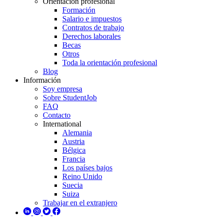
Orientación profesional
Formación
Salario e impuestos
Contratos de trabajo
Derechos laborales
Becas
Otros
Toda la orientación profesional
Blog
Información
Soy empresa
Sobre StudentJob
FAQ
Contacto
International
Alemania
Austria
Bélgica
Francia
Los países bajos
Reino Unido
Suecia
Suiza
Trabajar en el extranjero