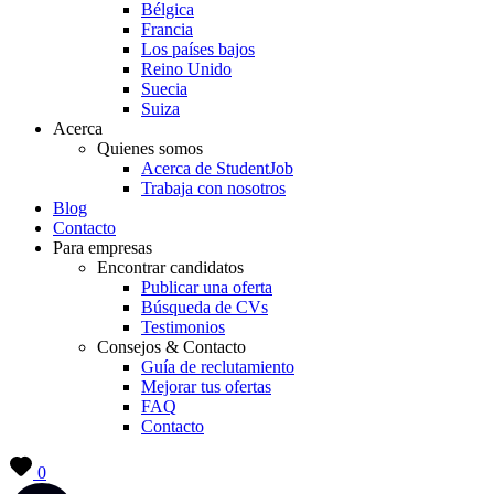
Bélgica
Francia
Los países bajos
Reino Unido
Suecia
Suiza
Acerca
Quienes somos
Acerca de StudentJob
Trabaja con nosotros
Blog
Contacto
Para empresas
Encontrar candidatos
Publicar una oferta
Búsqueda de CVs
Testimonios
Consejos & Contacto
Guía de reclutamiento
Mejorar tus ofertas
FAQ
Contacto
0