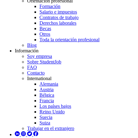
Orientación profesional
Formación
Salario e impuestos
Contratos de trabajo
Derechos laborales
Becas
Otros
Toda la orientación profesional
Blog
Información
Soy empresa
Sobre StudentJob
FAQ
Contacto
International
Alemania
Austria
Bélgica
Francia
Los países bajos
Reino Unido
Suecia
Suiza
Trabajar en el extranjero