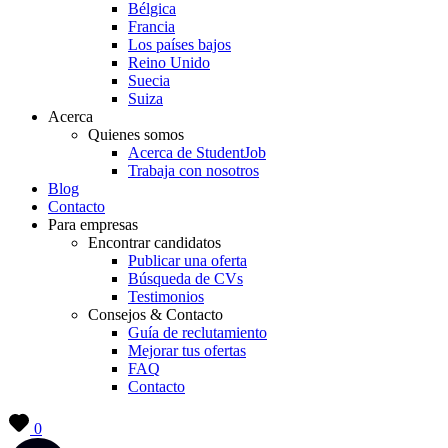
Bélgica
Francia
Los países bajos
Reino Unido
Suecia
Suiza
Acerca
Quienes somos
Acerca de StudentJob
Trabaja con nosotros
Blog
Contacto
Para empresas
Encontrar candidatos
Publicar una oferta
Búsqueda de CVs
Testimonios
Consejos & Contacto
Guía de reclutamiento
Mejorar tus ofertas
FAQ
Contacto
0