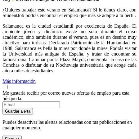
¿Quieres trabajar este verano en Salamanca? Si lo tienes claro, con
StudentJob podrás encontrar el empleo que más se adapte a tu perfil.
Salamanca es la ciudad estudiantil por excelencia de España. El
ambiente jóven y dinámico existe no solo durante el curso
académico, sino también durante el verano, pues es un destino muy
atractivo para turistas. Declarada Patrimonio de la Humanidad en
1988, Salamanca es bella la mires por donde la mires. Podrás visitar
la Universidad más antigua de España, y tratar de encontrar su
famosa rana. Caminar por la Plaza Mayor, contemplar la casa de las
Conchas o disfrutar de su Nochevieja universitaria que acoge cada
año a miles de estudiantes.
Más información
Me gustaría recibir por correo nuevas ofertas de empleo para esta
búsqueda.
If
you
Guardar alerta
are
a
Puedes desactivar las alertas relacionadas con tus publicaciones en
human,
cualquier momento.
ignore
this