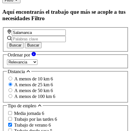
Filtro
field
Aquí encontrarás el trabajo que más se acople a tus
necesidades
Filtro
Buscar
Buscar
Ordenar por
Distancia
A menos de 10 km
6
A menos de 25 km
6
A menos de 50 km
6
A menos de 100 km
6
Tipo de empleo
Media jornada
6
Trabajo por las tardes
6
Trabajo de verano
6
Trabajo desde casa
5