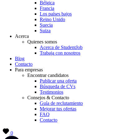
Bélgica
Francia
Los países bajos
Reino Unido
Suecia
Suiza
Acerca
Quienes somos
Acerca de StudentJob
Trabaja con nosotros
Blog
Contacto
Para empresas
Encontrar candidatos
Publicar una oferta
Búsqueda de CVs
Testimonios
Consejos & Contacto
Guía de reclutamiento
Mejorar tus ofertas
FAQ
Contacto
0