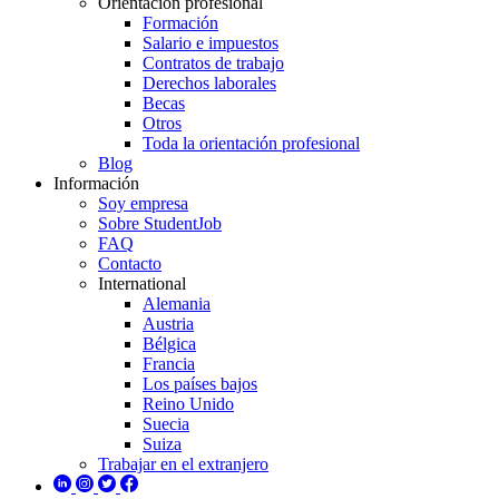
Orientación profesional
Formación
Salario e impuestos
Contratos de trabajo
Derechos laborales
Becas
Otros
Toda la orientación profesional
Blog
Información
Soy empresa
Sobre StudentJob
FAQ
Contacto
International
Alemania
Austria
Bélgica
Francia
Los países bajos
Reino Unido
Suecia
Suiza
Trabajar en el extranjero