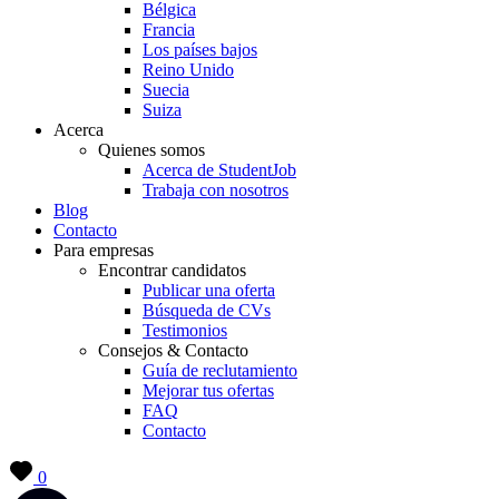
Bélgica
Francia
Los países bajos
Reino Unido
Suecia
Suiza
Acerca
Quienes somos
Acerca de StudentJob
Trabaja con nosotros
Blog
Contacto
Para empresas
Encontrar candidatos
Publicar una oferta
Búsqueda de CVs
Testimonios
Consejos & Contacto
Guía de reclutamiento
Mejorar tus ofertas
FAQ
Contacto
0