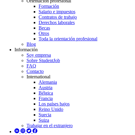
Orientación profesional
Formación
Salario e impuestos
Contratos de trabajo
Derechos laborales
Becas
Otros
Toda la orientación profesional
Blog
Información
Soy empresa
Sobre StudentJob
FAQ
Contacto
International
Alemania
Austria
Bélgica
Francia
Los países bajos
Reino Unido
Suecia
Suiza
Trabajar en el extranjero