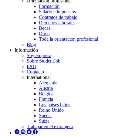
Orientación profesional
Formación
Salario e impuestos
Contratos de trabajo
Derechos laborales
Becas
Otros
Toda la orientación profesional
Blog
Información
Soy empresa
Sobre StudentJob
FAQ
Contacto
International
Alemania
Austria
Bélgica
Francia
Los países bajos
Reino Unido
Suecia
Suiza
Trabajar en el extranjero