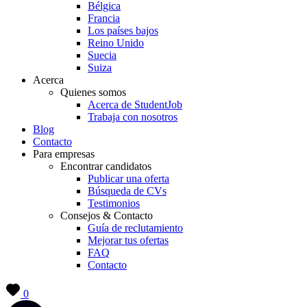
Bélgica
Francia
Los países bajos
Reino Unido
Suecia
Suiza
Acerca
Quienes somos
Acerca de StudentJob
Trabaja con nosotros
Blog
Contacto
Para empresas
Encontrar candidatos
Publicar una oferta
Búsqueda de CVs
Testimonios
Consejos & Contacto
Guía de reclutamiento
Mejorar tus ofertas
FAQ
Contacto
0