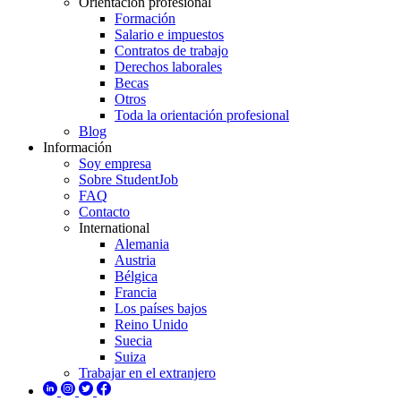
Orientación profesional
Formación
Salario e impuestos
Contratos de trabajo
Derechos laborales
Becas
Otros
Toda la orientación profesional
Blog
Información
Soy empresa
Sobre StudentJob
FAQ
Contacto
International
Alemania
Austria
Bélgica
Francia
Los países bajos
Reino Unido
Suecia
Suiza
Trabajar en el extranjero