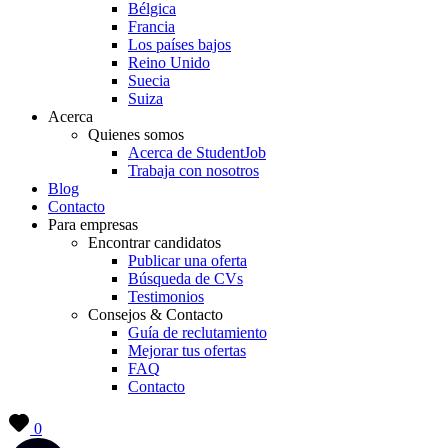
Bélgica
Francia
Los países bajos
Reino Unido
Suecia
Suiza
Acerca
Quienes somos
Acerca de StudentJob
Trabaja con nosotros
Blog
Contacto
Para empresas
Encontrar candidatos
Publicar una oferta
Búsqueda de CVs
Testimonios
Consejos & Contacto
Guía de reclutamiento
Mejorar tus ofertas
FAQ
Contacto
0