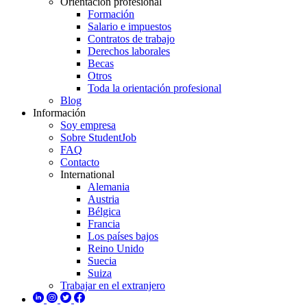
Orientación profesional
Formación
Salario e impuestos
Contratos de trabajo
Derechos laborales
Becas
Otros
Toda la orientación profesional
Blog
Información
Soy empresa
Sobre StudentJob
FAQ
Contacto
International
Alemania
Austria
Bélgica
Francia
Los países bajos
Reino Unido
Suecia
Suiza
Trabajar en el extranjero