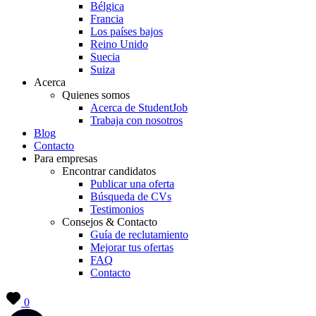
Bélgica
Francia
Los países bajos
Reino Unido
Suecia
Suiza
Acerca
Quienes somos
Acerca de StudentJob
Trabaja con nosotros
Blog
Contacto
Para empresas
Encontrar candidatos
Publicar una oferta
Búsqueda de CVs
Testimonios
Consejos & Contacto
Guía de reclutamiento
Mejorar tus ofertas
FAQ
Contacto
0