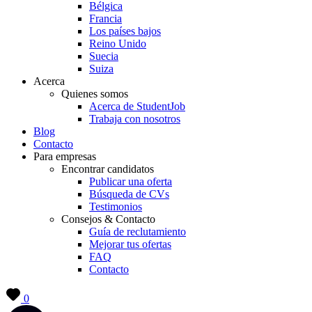
Bélgica
Francia
Los países bajos
Reino Unido
Suecia
Suiza
Acerca
Quienes somos
Acerca de StudentJob
Trabaja con nosotros
Blog
Contacto
Para empresas
Encontrar candidatos
Publicar una oferta
Búsqueda de CVs
Testimonios
Consejos & Contacto
Guía de reclutamiento
Mejorar tus ofertas
FAQ
Contacto
0