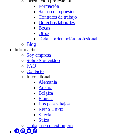
Orientación profesional
Formación
Salario e impuestos
Contratos de trabajo
Derechos laborales
Becas
Otros
Toda la orientación profesional
Blog
Información
Soy empresa
Sobre StudentJob
FAQ
Contacto
International
Alemania
Austria
Bélgica
Francia
Los países bajos
Reino Unido
Suecia
Suiza
Trabajar en el extranjero