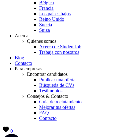
Bélgica
Francia
Los países bajos
Reino Unido
Suecia
Suiza
Acerca
Quienes somos
Acerca de StudentJob
Trabaja con nosotros
Blog
Contacto
Para empresas
Encontrar candidatos
Publicar una oferta
Búsqueda de CVs
Testimonios
Consejos & Contacto
Guía de reclutamiento
Mejorar tus ofertas
FAQ
Contacto
0