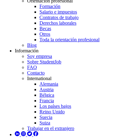
Orientación profesional
Formación
Salario e impuestos
Contratos de trabajo
Derechos laborales
Becas
Otros
Toda la orientación profesional
Blog
Información
Soy empresa
Sobre StudentJob
FAQ
Contacto
International
Alemania
Austria
Bélgica
Francia
Los países bajos
Reino Unido
Suecia
Suiza
Trabajar en el extranjero