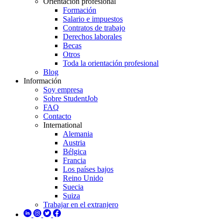
Orientación profesional
Formación
Salario e impuestos
Contratos de trabajo
Derechos laborales
Becas
Otros
Toda la orientación profesional
Blog
Información
Soy empresa
Sobre StudentJob
FAQ
Contacto
International
Alemania
Austria
Bélgica
Francia
Los países bajos
Reino Unido
Suecia
Suiza
Trabajar en el extranjero