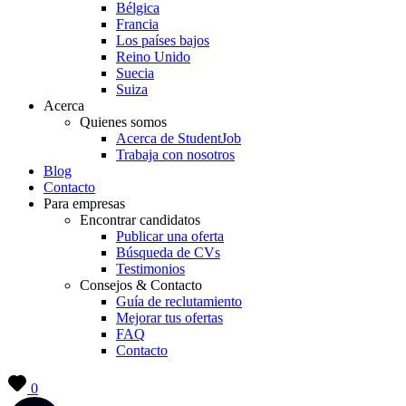
Bélgica
Francia
Los países bajos
Reino Unido
Suecia
Suiza
Acerca
Quienes somos
Acerca de StudentJob
Trabaja con nosotros
Blog
Contacto
Para empresas
Encontrar candidatos
Publicar una oferta
Búsqueda de CVs
Testimonios
Consejos & Contacto
Guía de reclutamiento
Mejorar tus ofertas
FAQ
Contacto
0