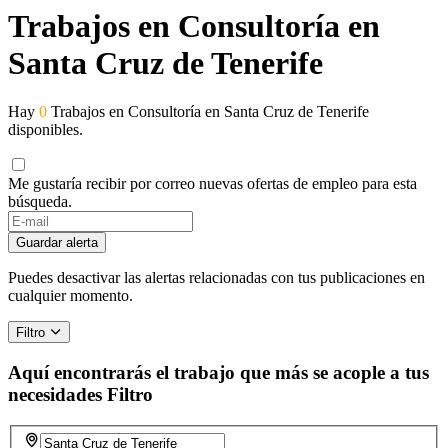
Trabajos en Consultoría en
Santa Cruz de Tenerife
Hay
0
Trabajos en Consultoría en Santa Cruz de Tenerife
disponibles.
Me gustaría recibir por correo nuevas ofertas de empleo para esta
búsqueda.
If
you
Guardar alerta
are
a
Puedes desactivar las alertas relacionadas con tus publicaciones en
human,
cualquier momento.
ignore
this
Filtro
field
Aquí encontrarás el trabajo que más se acople a tus
necesidades
Filtro