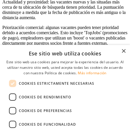
Actualidad y proximidad: las vacantes nuevas y las situadas más
cerca de tu ubicación de búsqueda tienen prioridad. La puntuación
disminuye a medida que la fecha de publicación es más antigua o la
distancia aumenta.
Priorización comercial: algunas vacantes pueden tener prioridad
debido a acuerdos comerciales. Esto incluye 'TopJobs' (promociones
de pago), empleadores que utilizan un 'boost' o vacantes publicadas
directamente por nuestros socios frente a fuentes externas.
×
Ese sitio web utiliza cookies
Este sitio web usa cookies para mejorar la experiencia del usuario. Al
Acceso empresas
utilizar nuestro sitio web, usted acepta todas las cookies de acuerdo
con nuestra Política de cookies.
Más información
E-mail
*
COOKIES ESTRICTAMENTE NECESARIAS
Contraseña
COOKIES DE RENDIMIENTO
Recordarme
¿Olvidó su contraseña
Conectarse
COOKIES DE PREFERENCIAS
Registro gratuito empresas
COOKIES DE FUNCIONALIDAD