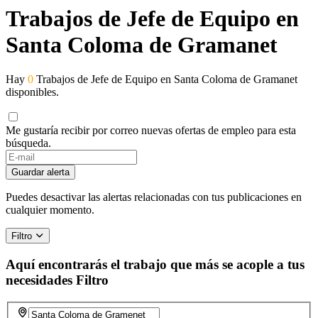
Trabajos de Jefe de Equipo en
Santa Coloma de Gramanet
Hay
0
Trabajos de Jefe de Equipo en Santa Coloma de Gramanet
disponibles.
Me gustaría recibir por correo nuevas ofertas de empleo para esta
búsqueda.
If
you
Guardar alerta
are
a
Puedes desactivar las alertas relacionadas con tus publicaciones en
human,
cualquier momento.
ignore
this
Filtro
field
Aquí encontrarás el trabajo que más se acople a tus
necesidades
Filtro