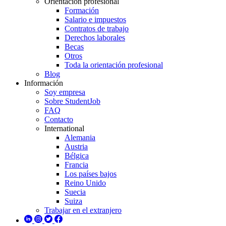
Orientación profesional
Formación
Salario e impuestos
Contratos de trabajo
Derechos laborales
Becas
Otros
Toda la orientación profesional
Blog
Información
Soy empresa
Sobre StudentJob
FAQ
Contacto
International
Alemania
Austria
Bélgica
Francia
Los países bajos
Reino Unido
Suecia
Suiza
Trabajar en el extranjero