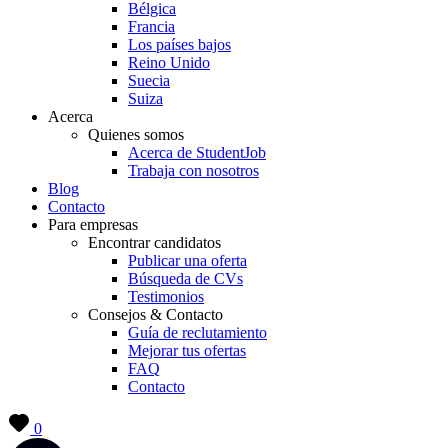
Bélgica
Francia
Los países bajos
Reino Unido
Suecia
Suiza
Acerca
Quienes somos
Acerca de StudentJob
Trabaja con nosotros
Blog
Contacto
Para empresas
Encontrar candidatos
Publicar una oferta
Búsqueda de CVs
Testimonios
Consejos & Contacto
Guía de reclutamiento
Mejorar tus ofertas
FAQ
Contacto
0