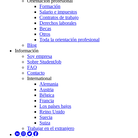
Orientación profesional
Formación
Salario e impuestos
Contratos de trabajo
Derechos laborales
Becas
Otros
Toda la orientación profesional
Blog
Información
Soy empresa
Sobre StudentJob
FAQ
Contacto
International
Alemania
Austria
Bélgica
Francia
Los países bajos
Reino Unido
Suecia
Suiza
Trabajar en el extranjero