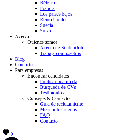
Bélgica
Francia
Los países bajos
Reino Unido
Suecia
Suiza
Acerca
Quienes somos
Acerca de StudentJob
Trabaja con nosotros
Blog
Contacto
Para empresas
Encontrar candidatos
Publicar una oferta
Búsqueda de CVs
Testimonios
Consejos & Contacto
Guía de reclutamiento
Mejorar tus ofertas
FAQ
Contacto
0