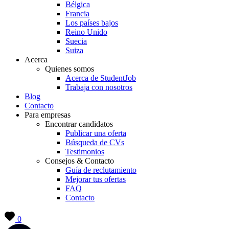
Bélgica
Francia
Los países bajos
Reino Unido
Suecia
Suiza
Acerca
Quienes somos
Acerca de StudentJob
Trabaja con nosotros
Blog
Contacto
Para empresas
Encontrar candidatos
Publicar una oferta
Búsqueda de CVs
Testimonios
Consejos & Contacto
Guía de reclutamiento
Mejorar tus ofertas
FAQ
Contacto
0