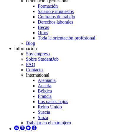
Orientación profesional
Formación
Salario e impuestos
Contratos de trabajo
Derechos laborales
Becas
Otros
Toda la orientación profesional
Blog
Información
Soy empresa
Sobre StudentJob
FAQ
Contacto
International
Alemania
Austria
Bélgica
Francia
Los países bajos
Reino Unido
Suecia
Suiza
Trabajar en el extranjero