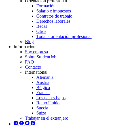
Orientación profesional
Formación
Salario e impuestos
Contratos de trabajo
Derechos laborales
Becas
Otros
Toda la orientación profesional
Blog
Información
Soy empresa
Sobre StudentJob
FAQ
Contacto
International
Alemania
Austria
Bélgica
Francia
Los países bajos
Reino Unido
Suecia
Suiza
Trabajar en el extranjero