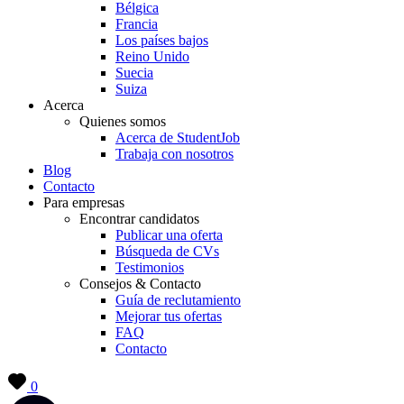
Bélgica
Francia
Los países bajos
Reino Unido
Suecia
Suiza
Acerca
Quienes somos
Acerca de StudentJob
Trabaja con nosotros
Blog
Contacto
Para empresas
Encontrar candidatos
Publicar una oferta
Búsqueda de CVs
Testimonios
Consejos & Contacto
Guía de reclutamiento
Mejorar tus ofertas
FAQ
Contacto
0