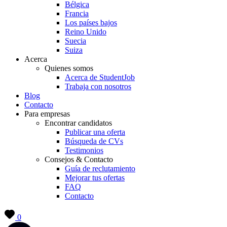
Bélgica
Francia
Los países bajos
Reino Unido
Suecia
Suiza
Acerca
Quienes somos
Acerca de StudentJob
Trabaja con nosotros
Blog
Contacto
Para empresas
Encontrar candidatos
Publicar una oferta
Búsqueda de CVs
Testimonios
Consejos & Contacto
Guía de reclutamiento
Mejorar tus ofertas
FAQ
Contacto
0