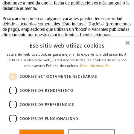
disminuye a medida que la fecha de publicación es más antigua o la
distancia aumenta.
Priorización comercial: algunas vacantes pueden tener prioridad
debido a acuerdos comerciales. Esto incluye 'TopJobs' (promociones
de pago), empleadores que utilizan un 'boost' o vacantes publicadas
directamente por nuestros socios frente a fuentes externas.
×
Ese sitio web utiliza cookies
Este sitio web usa cookies para mejorar la experiencia del usuario. Al
Acceso empresas
utilizar nuestro sitio web, usted acepta todas las cookies de acuerdo
con nuestra Política de cookies.
Más información
E-mail
*
COOKIES ESTRICTAMENTE NECESARIAS
Contraseña
COOKIES DE RENDIMIENTO
Recordarme
¿Olvidó su contraseña
Conectarse
COOKIES DE PREFERENCIAS
Registro gratuito empresas
COOKIES DE FUNCIONALIDAD
Puede acceder a StudentJob si ha creado una cuenta como empresa.
Encuentre al candidato perfecto a tan sólo un par de clicks