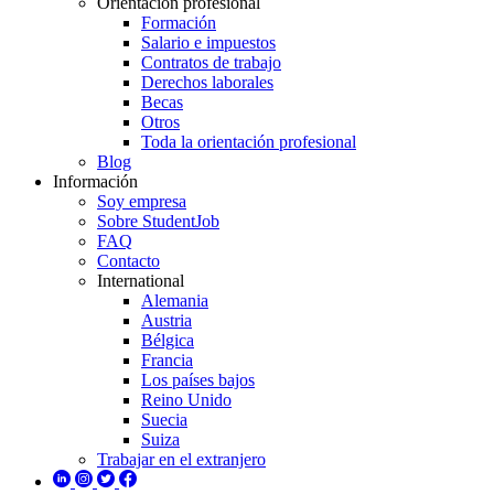
Orientación profesional
Formación
Salario e impuestos
Contratos de trabajo
Derechos laborales
Becas
Otros
Toda la orientación profesional
Blog
Información
Soy empresa
Sobre StudentJob
FAQ
Contacto
International
Alemania
Austria
Bélgica
Francia
Los países bajos
Reino Unido
Suecia
Suiza
Trabajar en el extranjero