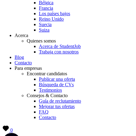
Bélgica
Francia
Los países bajos
Reino Unido
Suecia
Suiza
Acerca
Quienes somos
Acerca de StudentJob
Trabaja con nosotros
Blog
Contacto
Para empresas
Encontrar candidatos
Publicar una oferta
Búsqueda de CVs
Testimonios
Consejos & Contacto
Guía de reclutamiento
Mejorar tus ofertas
FAQ
Contacto
0