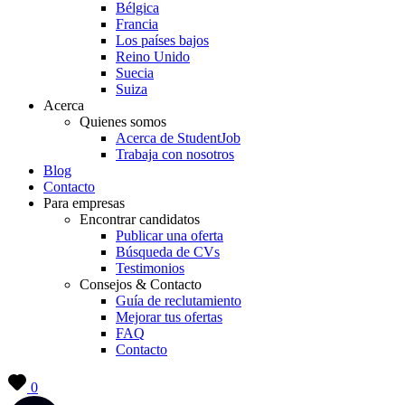
Bélgica
Francia
Los países bajos
Reino Unido
Suecia
Suiza
Acerca
Quienes somos
Acerca de StudentJob
Trabaja con nosotros
Blog
Contacto
Para empresas
Encontrar candidatos
Publicar una oferta
Búsqueda de CVs
Testimonios
Consejos & Contacto
Guía de reclutamiento
Mejorar tus ofertas
FAQ
Contacto
0