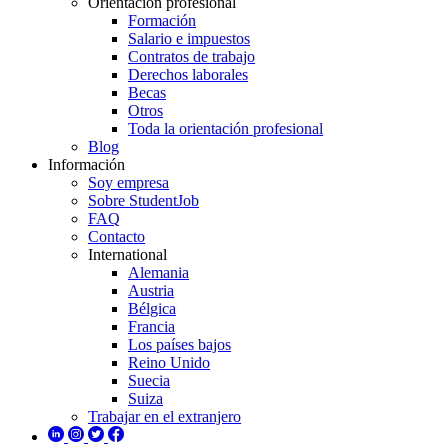
Orientación profesional
Formación
Salario e impuestos
Contratos de trabajo
Derechos laborales
Becas
Otros
Toda la orientación profesional
Blog
Información
Soy empresa
Sobre StudentJob
FAQ
Contacto
International
Alemania
Austria
Bélgica
Francia
Los países bajos
Reino Unido
Suecia
Suiza
Trabajar en el extranjero