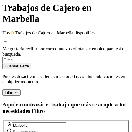
Trabajos de Cajero en
Marbella
Hay
0
Trabajos de Cajero en Marbella disponibles.
Me gustaría recibir por correo nuevas ofertas de empleo para esta
búsqueda.
If
you
Guardar alerta
are
a
Puedes desactivar las alertas relacionadas con tus publicaciones en
human,
cualquier momento.
ignore
this
Filtro
field
Aquí encontrarás el trabajo que más se acople a tus
necesidades
Filtro