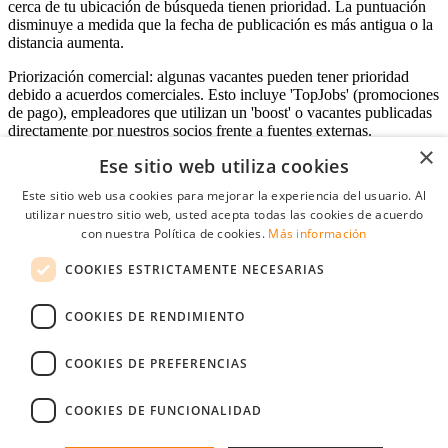
cerca de tu ubicación de búsqueda tienen prioridad. La puntuación
disminuye a medida que la fecha de publicación es más antigua o la
distancia aumenta.
Priorización comercial: algunas vacantes pueden tener prioridad
debido a acuerdos comerciales. Esto incluye 'TopJobs' (promociones
de pago), empleadores que utilizan un 'boost' o vacantes publicadas
directamente por nuestros socios frente a fuentes externas.
×
Ese sitio web utiliza cookies
Este sitio web usa cookies para mejorar la experiencia del usuario. Al
Acceso empresas
utilizar nuestro sitio web, usted acepta todas las cookies de acuerdo
con nuestra Política de cookies.
Más información
E-mail
*
COOKIES ESTRICTAMENTE NECESARIAS
Contraseña
COOKIES DE RENDIMIENTO
Recordarme
¿Olvidó su contraseña
Conectarse
COOKIES DE PREFERENCIAS
Registro gratuito empresas
COOKIES DE FUNCIONALIDAD
Puede acceder a StudentJob si ha creado una cuenta como empresa.