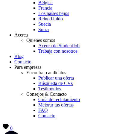
Bélgica
Francia
Los países bajos
Reino Unido
Suecia
Suiza
Acerca
Quienes somos
Acerca de StudentJob
Trabaja con nosotros
Blog
Contacto
Para empresas
Encontrar candidatos
Publicar una oferta
Búsqueda de CVs
Testimonios
Consejos & Contacto
Guía de reclutamiento
Mejorar tus ofertas
FAQ
Contacto
0