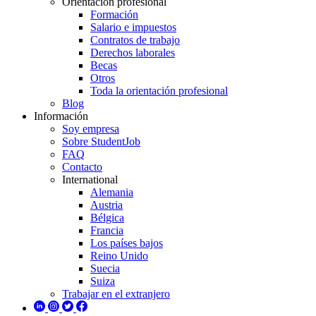
Orientación profesional
Formación
Salario e impuestos
Contratos de trabajo
Derechos laborales
Becas
Otros
Toda la orientación profesional
Blog
Información
Soy empresa
Sobre StudentJob
FAQ
Contacto
International
Alemania
Austria
Bélgica
Francia
Los países bajos
Reino Unido
Suecia
Suiza
Trabajar en el extranjero