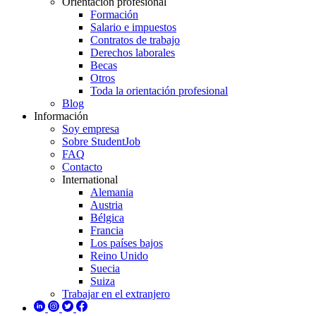
Orientación profesional
Formación
Salario e impuestos
Contratos de trabajo
Derechos laborales
Becas
Otros
Toda la orientación profesional
Blog
Información
Soy empresa
Sobre StudentJob
FAQ
Contacto
International
Alemania
Austria
Bélgica
Francia
Los países bajos
Reino Unido
Suecia
Suiza
Trabajar en el extranjero