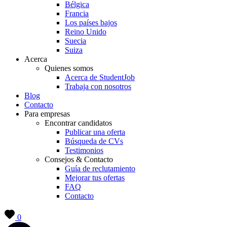
Bélgica
Francia
Los países bajos
Reino Unido
Suecia
Suiza
Acerca
Quienes somos
Acerca de StudentJob
Trabaja con nosotros
Blog
Contacto
Para empresas
Encontrar candidatos
Publicar una oferta
Búsqueda de CVs
Testimonios
Consejos & Contacto
Guía de reclutamiento
Mejorar tus ofertas
FAQ
Contacto
0