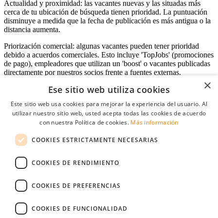
Actualidad y proximidad: las vacantes nuevas y las situadas más
cerca de tu ubicación de búsqueda tienen prioridad. La puntuación
disminuye a medida que la fecha de publicación es más antigua o la
distancia aumenta.
Priorización comercial: algunas vacantes pueden tener prioridad
debido a acuerdos comerciales. Esto incluye 'TopJobs' (promociones
de pago), empleadores que utilizan un 'boost' o vacantes publicadas
directamente por nuestros socios frente a fuentes externas.
×
Ese sitio web utiliza cookies
Este sitio web usa cookies para mejorar la experiencia del usuario. Al
Acceso empresas
utilizar nuestro sitio web, usted acepta todas las cookies de acuerdo
con nuestra Política de cookies.
Más información
E-mail
*
COOKIES ESTRICTAMENTE NECESARIAS
Contraseña
COOKIES DE RENDIMIENTO
Recordarme
¿Olvidó su contraseña
Conectarse
COOKIES DE PREFERENCIAS
Registro gratuito empresas
COOKIES DE FUNCIONALIDAD