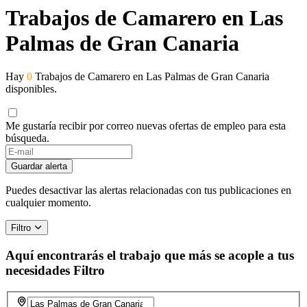
Trabajos de Camarero en Las
Palmas de Gran Canaria
Hay
0
Trabajos de Camarero en Las Palmas de Gran Canaria
disponibles.
Me gustaría recibir por correo nuevas ofertas de empleo para esta
búsqueda.
If
you
Guardar alerta
are
a
Puedes desactivar las alertas relacionadas con tus publicaciones en
human,
cualquier momento.
ignore
this
Filtro
field
Aquí encontrarás el trabajo que más se acople a tus
necesidades
Filtro