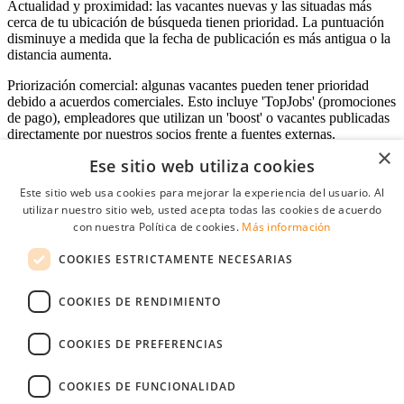
Actualidad y proximidad: las vacantes nuevas y las situadas más
cerca de tu ubicación de búsqueda tienen prioridad. La puntuación
disminuye a medida que la fecha de publicación es más antigua o la
distancia aumenta.
Priorización comercial: algunas vacantes pueden tener prioridad
debido a acuerdos comerciales. Esto incluye 'TopJobs' (promociones
de pago), empleadores que utilizan un 'boost' o vacantes publicadas
directamente por nuestros socios frente a fuentes externas.
×
Ese sitio web utiliza cookies
Este sitio web usa cookies para mejorar la experiencia del usuario. Al
Acceso empresas
utilizar nuestro sitio web, usted acepta todas las cookies de acuerdo
con nuestra Política de cookies.
Más información
E-mail
*
COOKIES ESTRICTAMENTE NECESARIAS
Contraseña
COOKIES DE RENDIMIENTO
Recordarme
¿Olvidó su contraseña
Conectarse
COOKIES DE PREFERENCIAS
Registro gratuito empresas
COOKIES DE FUNCIONALIDAD