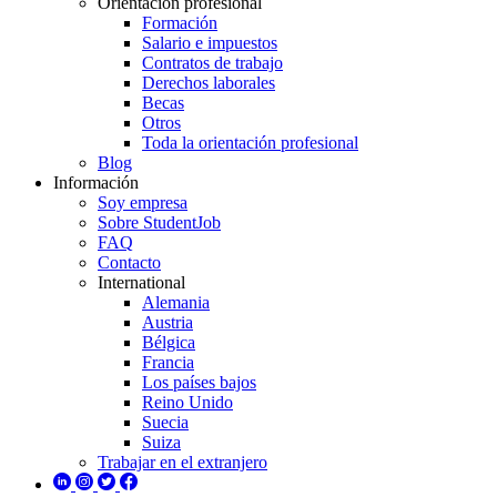
Orientación profesional
Formación
Salario e impuestos
Contratos de trabajo
Derechos laborales
Becas
Otros
Toda la orientación profesional
Blog
Información
Soy empresa
Sobre StudentJob
FAQ
Contacto
International
Alemania
Austria
Bélgica
Francia
Los países bajos
Reino Unido
Suecia
Suiza
Trabajar en el extranjero