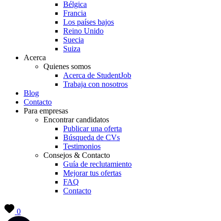
Bélgica
Francia
Los países bajos
Reino Unido
Suecia
Suiza
Acerca
Quienes somos
Acerca de StudentJob
Trabaja con nosotros
Blog
Contacto
Para empresas
Encontrar candidatos
Publicar una oferta
Búsqueda de CVs
Testimonios
Consejos & Contacto
Guía de reclutamiento
Mejorar tus ofertas
FAQ
Contacto
0