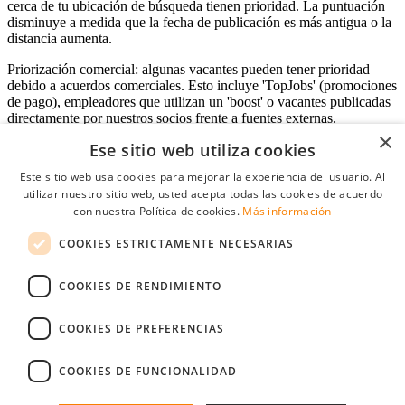
cerca de tu ubicación de búsqueda tienen prioridad. La puntuación
disminuye a medida que la fecha de publicación es más antigua o la
distancia aumenta.
Priorización comercial: algunas vacantes pueden tener prioridad
debido a acuerdos comerciales. Esto incluye 'TopJobs' (promociones
de pago), empleadores que utilizan un 'boost' o vacantes publicadas
directamente por nuestros socios frente a fuentes externas.
×
Ese sitio web utiliza cookies
Este sitio web usa cookies para mejorar la experiencia del usuario. Al
Acceso empresas
utilizar nuestro sitio web, usted acepta todas las cookies de acuerdo
con nuestra Política de cookies.
Más información
E-mail
*
COOKIES ESTRICTAMENTE NECESARIAS
Contraseña
COOKIES DE RENDIMIENTO
Recordarme
¿Olvidó su contraseña
Conectarse
COOKIES DE PREFERENCIAS
Registro gratuito empresas
COOKIES DE FUNCIONALIDAD
Puede acceder a StudentJob si ha creado una cuenta como empresa.