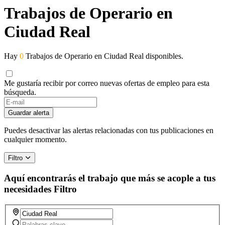
Trabajos de Operario en
Ciudad Real
Hay
0
Trabajos de Operario en Ciudad Real disponibles.
Me gustaría recibir por correo nuevas ofertas de empleo para esta
búsqueda.
If
you
Guardar alerta
are
a
Puedes desactivar las alertas relacionadas con tus publicaciones en
human,
cualquier momento.
ignore
this
Filtro
field
Aquí encontrarás el trabajo que más se acople a tus
necesidades
Filtro